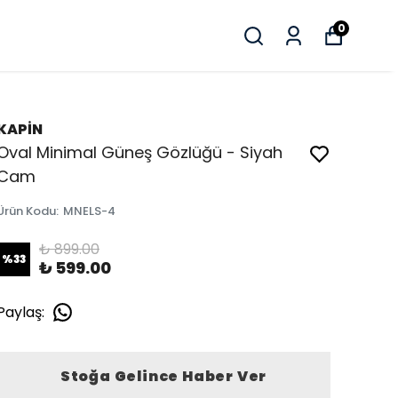
0
KAPİN
Oval Minimal Güneş Gözlüğü - Siyah
Cam
Ürün Kodu
:
MNELS-4
₺ 899.00
%
33
₺ 599.00
Paylaş
:
Stoğa Gelince Haber Ver