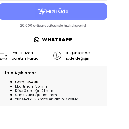
WHATSAPP
750 TL üzeri
10 gün içinde
ücretsiz kargo
iade değişim
Ürün Açıklaması
Cam : uv400
Ekartman : 55 mm
Köprü aralığı : 21 mm
Sap uzunluğu : 150 mm
Yükseklik : 36 mmDevamını Göster