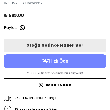
Ürün Kodu
:
7BE5K5KKQX
₺ 599.00
Paylaş
:
Stoğa Gelince Haber Ver
WHATSAPP
750 TL üzeri ücretsiz kargo
10 gün içinde iade değişim