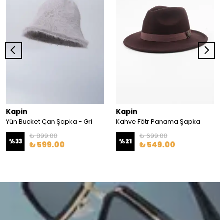
Kapin
Kapin
Yün Bucket Çan Şapka - Gri
Kahve Fötr Panama Şapka
₺ 899.00
₺ 699.00
%
33
%
21
₺ 599.00
₺ 549.00