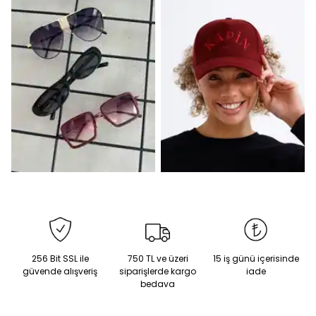
256 Bit SSL ile
750 TL ve üzeri
15 iş günü içerisinde
güvende alışveriş
siparişlerde kargo
iade
bedava