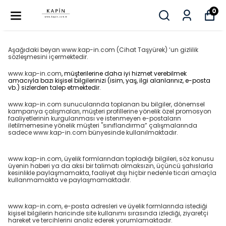
0
Aşağıdaki beyan www.kap-in.com (Cihat Taşyürek) ‘un gizlilik
sözleşmesini içermektedir.
www.kap-in.com
, müşterilerine daha iyi hizmet verebilmek
amacıyla bazı kişisel bilgilerinizi (isim, yaş, ilgi alanlarınız, e-posta
vb.) sizlerden talep etmektedir.
www.kap-in.com
sunucularında toplanan bu bilgiler, dönemsel
kampanya çalışmaları, müşteri profillerine yönelik özel promosyon
faaliyetlerinin kurgulanması ve istenmeyen e-postaların
iletilmemesine yönelik müşteri "sınıflandırma” çalışmalarında
sadece
www.kap-in.com
bünyesinde kullanılmaktadır.
www.kap-in.com
, üyelik formlarından topladığı bilgileri, söz konusu
üyenin haberi ya da aksi bir talimatı olmaksızın, üçüncü şahıslarla
kesinlikle paylaşmamakta, faaliyet dışı hiçbir nedenle ticari amaçla
kullanmamakta ve paylaşmamaktadır.
www.kap-in.com
, e-posta adresleri ve üyelik formlarında istediği
kişisel bilgilerin haricinde site kullanımı sırasında izlediği, ziyaretçi
hareket ve tercihlerini analiz ederek yorumlamaktadır.