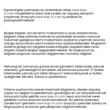
Kişisel bilgiler içermeyen bu istatistiksel veriler,
www.kap-
in.com
müşterilerine daha özel ve etkin bir alışveriş deneyimi
yaşatmak amacıyla
www.kap-in.com
iş ortakları ile
paylaşılabilmektedir.
Müşteri bilgileri, ancak resmi makamlarca usulü dairesinde bu
bilgilerin talep edilmesi halinde ve yürürlükteki emredici mevzuat
hükümleri gereğince resmi makamlara açıklama yapmak zorunda
olduğu durumlarda resmi makamlara açıklanabilecektir. Müşterinin
sisteme girdiği tüm bilgilere sadece Müşteri ulaşabilmekte ve bu
bilgileri sadece Müşteri değiştirebilmektedir. Bir başkasının bu
bilgilere ulaşması ve bunları değiştirmesi mümkün değildir.
Herhangi bir zamanda günlük email gönderim listemizden çıkmak
isterseniz, gönderdiğimiz emaillerin alt kısmında bulunan "E-bulten
listemizden çıkmak için lütfen tıklayınız” linkine tıklayarak e-bulten
üyeliğinden tek tıkla , kolayca çıkabilirsiniz.
Ödeme sayfasında istenen kredi kartı bilgileriniz, siteden alışveriş
yapan siz değerli müşterilerimizin güvenliğini en üst seviyede tutmak
amacıyla hiçbir şekilde
www.kap-in.com
veya ona hizmet veren
şirketlerin sunucularında tutulmamaktadır. Bu şekilde ödemeye
yönelik tüm işlemlerin
www.kap-in.com
arayüzü üzerinden banka ve
bilgisayarınız arasında gerçekleşmesi sağlanmaktadır.