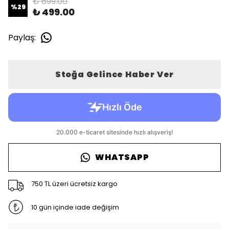
₺ 699.00
%
29
₺ 499.00
Paylaş
:
Stoğa Gelince Haber Ver
WHATSAPP
750 TL üzeri ücretsiz kargo
10 gün içinde iade değişim