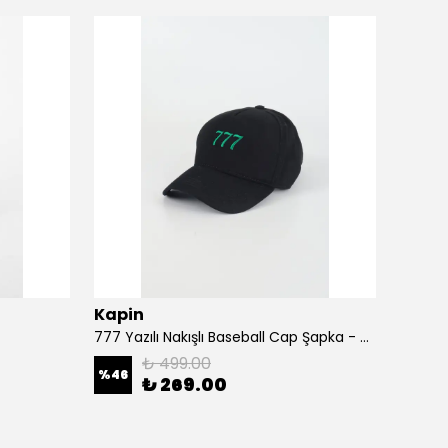
Kapin
Kapi
777 Yazılı Nakışlı Baseball Cap Şapka - Siyah
A Harf
₺ 499.00
%
46
%
46
₺ 269.00