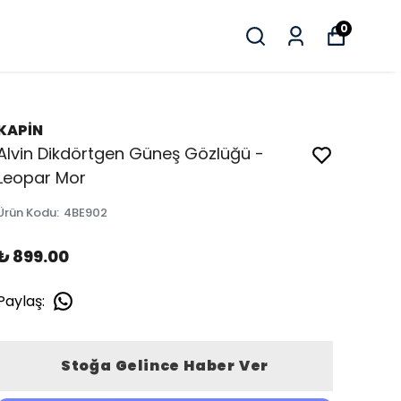
0
KAPİN
Alvin Dikdörtgen Güneş Gözlüğü -
Leopar Mor
Ürün Kodu
:
4BE902
₺ 899.00
Paylaş
:
Stoğa Gelince Haber Ver