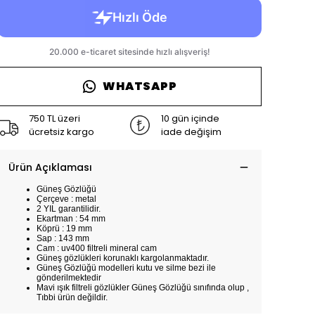
WHATSAPP
750 TL üzeri
10 gün içinde
ücretsiz kargo
iade değişim
Ürün Açıklaması
Güneş Gözlüğü
Çerçeve : metal
2 YIL garantilidir.
Ekartman : 54 mm
Köprü : 19 mm
Sap : 143 mm
Cam : uv400 filtreli mineral cam
Güneş gözlükleri korunaklı kargolanmaktadır.
Güneş Gözlüğü modelleri kutu ve silme bezi ile
gönderilmektedir
Mavi ışık filtreli gözlükler Güneş Gözlüğü sınıfında olup ,
Tıbbi ürün değildir.