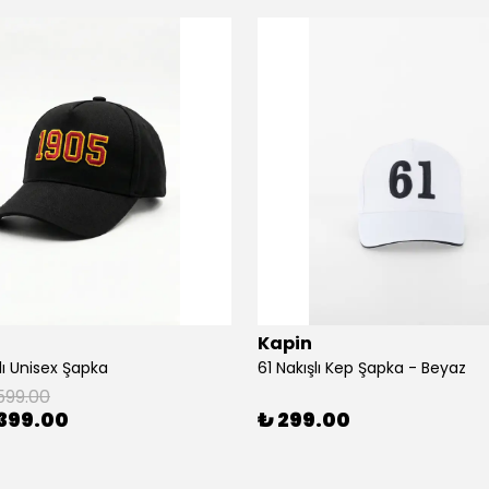
Kapin
lı Unisex Şapka
61 Nakışlı Kep Şapka - Beyaz
599.00
399.00
₺ 299.00