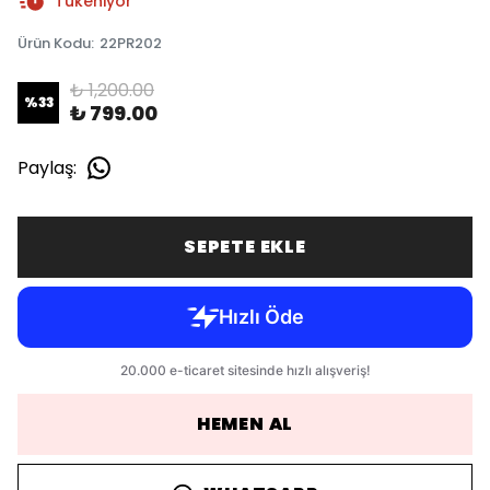
Tükeniyor
Ürün Kodu
:
22PR202
₺ 1,200.00
%
33
₺ 799.00
Paylaş
:
SEPETE EKLE
HEMEN AL