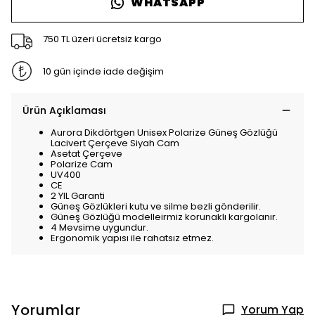
WHATSAPP
750 TL üzeri ücretsiz kargo
10 gün içinde iade değişim
Ürün Açıklaması
Aurora Dikdörtgen Unisex Polarize Güneş Gözlüğü
Lacivert Çerçeve Siyah Cam
Asetat Çerçeve
Polarize Cam
UV400
CE
2 YIL Garanti
Güneş Gözlükleri kutu ve silme bezli gönderilir.
Güneş Gözlüğü modelleirmiz korunaklı kargolanır.
4 Mevsime uygundur.
Ergonomik yapısı ile rahatsız etmez.
Yorumlar
Yorum Yap