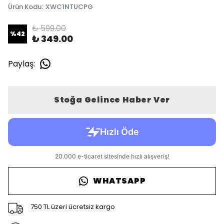
Ürün Kodu
:
XWC1NTUCPG
₺ 599.00
%
42
₺ 349.00
Paylaş
:
Stoğa Gelince Haber Ver
WHATSAPP
750 TL üzeri ücretsiz kargo