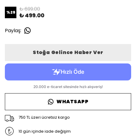
₺ 699.00
%
29
₺ 499.00
Paylaş
:
Stoğa Gelince Haber Ver
WHATSAPP
750 TL üzeri ücretsiz kargo
10 gün içinde iade değişim