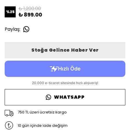
₺ 1,200.00
%
25
₺ 899.00
Paylaş
:
Stoğa Gelince Haber Ver
WHATSAPP
750 TL üzeri ücretsiz kargo
10 gün içinde iade değişim