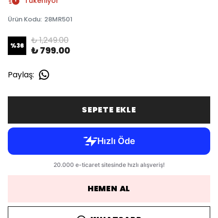
Tükeniyor
Ürün Kodu
:
28MR501
₺ 1,249.00
%
36
₺ 799.00
Paylaş
:
SEPETE EKLE
HEMEN AL