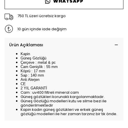
WHATSAPP
750 TL üzeri ücretsiz kargo
10 gün içinde iade değişim
Ürün Açıklaması
Kapin
Güneş Gözlüğü
Çerçeve : metal & pc
Cam Genişlik : 55 mm
Köprü : 17 mm
Sap : 140 mm
Anti Alerjen
CE
2 YIL GARANTİ
Cam : uv400 filtreli mineral cam
Güneş gözlükleri korunaklı kargolanmaktadır.
Güneş Gözlüğü modelleri kutu ve silme bezi ile
gönderilmektedir
Kapin kadın güneş gözlükleri ve erkek güneş
gözlüğü modelleri ile her zaman tarzınız bir tık önde.