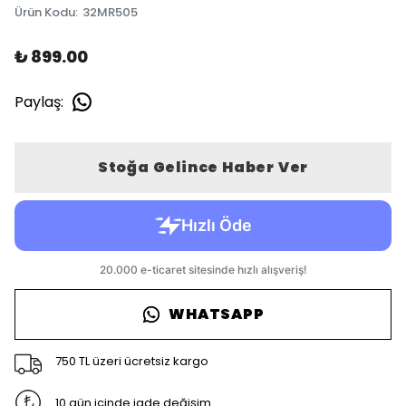
Ürün Kodu
:
32MR505
₺ 899.00
Paylaş
:
Stoğa Gelince Haber Ver
WHATSAPP
750 TL üzeri ücretsiz kargo
10 gün içinde iade değişim