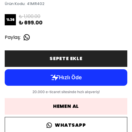
Ürün Kodu
:
41MR402
₺ 1,100.00
%
36
₺ 699.00
Paylaş
:
SEPETE EKLE
HEMEN AL
WHATSAPP