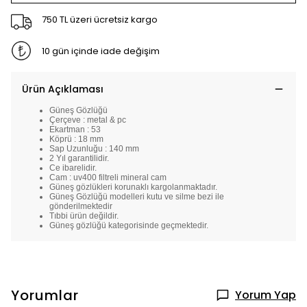
750 TL üzeri ücretsiz kargo
10 gün içinde iade değişim
Ürün Açıklaması
Güneş Gözlüğü
Çerçeve : metal & pc
Ekartman : 53
Köprü : 18 mm
Sap Uzunluğu : 140 mm
2 Yıl garantilidir.
Ce ibarelidir.
Cam : uv400 filtreli mineral cam
Güneş gözlükleri korunaklı kargolanmaktadır.
Güneş Gözlüğü modelleri kutu ve silme bezi ile
gönderilmektedir
Tıbbi ürün değildir.
Güneş gözlüğü kategorisinde geçmektedir.
Yorumlar
Yorum Yap