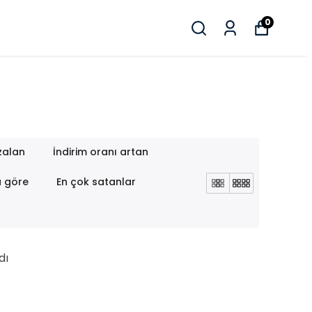
0
zalan
İndirim oranı artan
a göre
En çok satanlar
dı