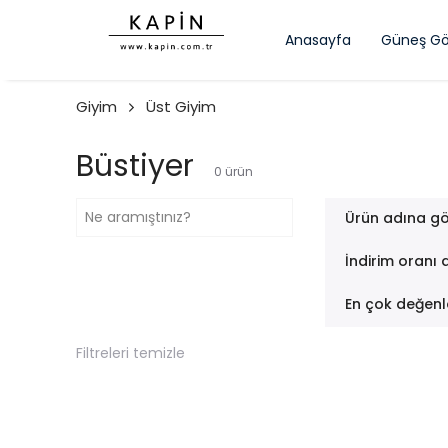
Anasayfa
Güneş Gö
Giyim
Üst Giyim
Büstiyer
0
ürün
Ürün adına gö
İndirim oranı 
En çok değenl
Filtreleri temizle