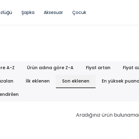
zlüğü
Şapka
Aksesuar
Çocuk
re A-Z
Ürün adına göre Z-A
Fiyat artan
Fiyat a
azalan
İlk eklenen
Son eklenen
En yüksek puan
endirilen
Aradığınız ürün bulunama