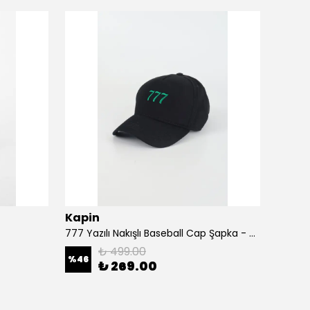
Kapin
Kapi
777 Yazılı Nakışlı Baseball Cap Şapka - Siyah
A Harf
₺ 499.00
%
46
%
46
₺ 269.00