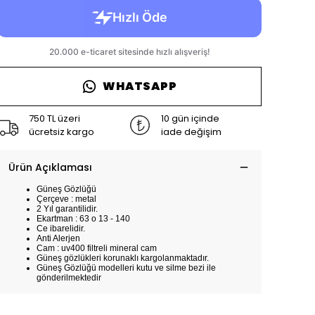
WHATSAPP
750 TL üzeri
10 gün içinde
ücretsiz kargo
iade değişim
Ürün Açıklaması
Güneş Gözlüğü
Çerçeve : metal
2 Yıl garantilidir.
Ekartman : 63 o 13 - 140
Ce ibarelidir.
Anti Alerjen
Cam : uv400 filtreli mineral cam
Güneş gözlükleri korunaklı kargolanmaktadır.
Güneş Gözlüğü modelleri kutu ve silme bezi ile
gönderilmektedir