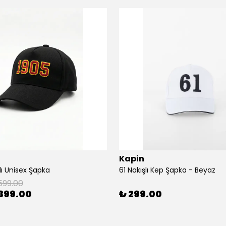
Kapin
lı Unisex Şapka
61 Nakışlı Kep Şapka - Beyaz
599.00
399.00
₺ 299.00