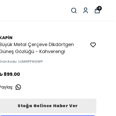
0
KAPİN
Büyük Metal Çerçeve Dikdörtgen
Güneş Gözlüğü - Kahverengi
Ürün Kodu
:
LUMNPFNGWP
₺ 899.00
Paylaş
:
Stoğa Gelince Haber Ver