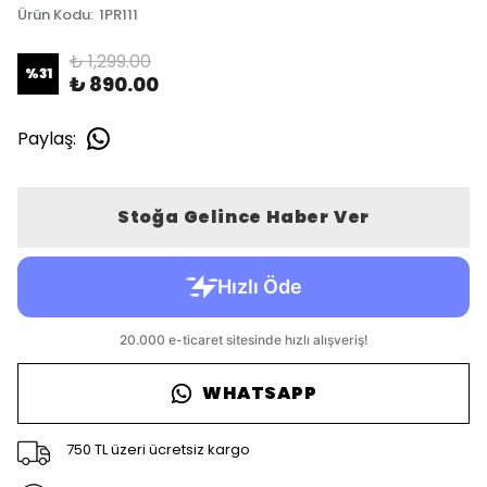
Ürün Kodu
:
1PR111
₺ 1,299.00
%
31
₺ 890.00
Paylaş
:
Stoğa Gelince Haber Ver
WHATSAPP
750 TL üzeri ücretsiz kargo