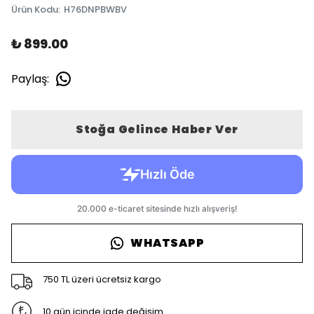
Ürün Kodu
:
H76DNPBWBV
₺ 899.00
Paylaş
:
Stoğa Gelince Haber Ver
WHATSAPP
750 TL üzeri ücretsiz kargo
10 gün içinde iade değişim