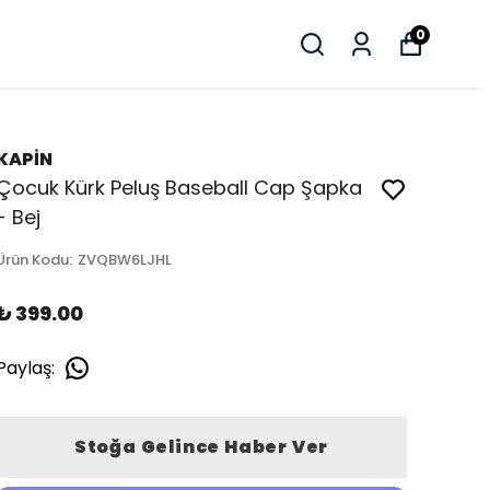
0
KAPİN
Çocuk Kürk Peluş Baseball Cap Şapka
- Bej
Ürün Kodu
:
ZVQBW6LJHL
₺ 399.00
Paylaş
:
Stoğa Gelince Haber Ver