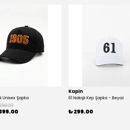
Kapin
lı Unisex Şapka
61 Nakışlı Kep Şapka - Beyaz
599.00
399.00
₺ 299.00