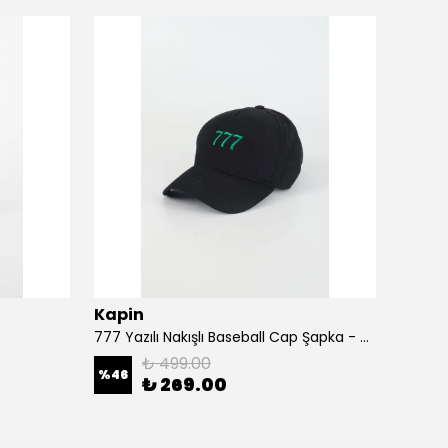
Kapin
Kapi
777 Yazılı Nakışlı Baseball Cap Şapka - Siyah
A Harf
₺ 499.00
%
46
%
46
₺ 269.00