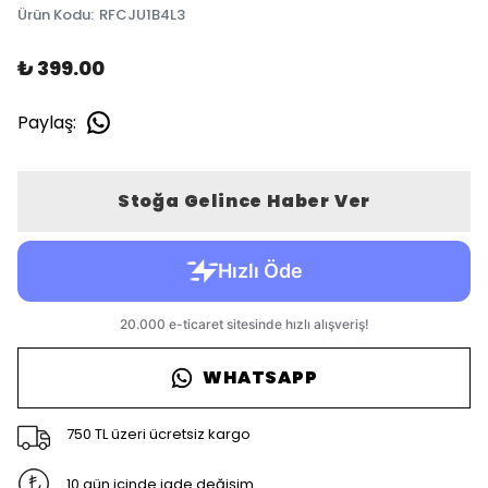
Ürün Kodu
:
RFCJU1B4L3
₺ 399.00
Paylaş
:
Stoğa Gelince Haber Ver
WHATSAPP
750 TL üzeri ücretsiz kargo
10 gün içinde iade değişim