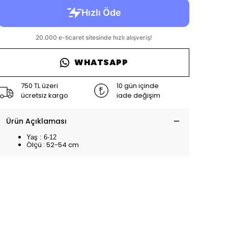
WHATSAPP
750 TL üzeri
10 gün içinde
ücretsiz kargo
iade değişim
Ürün Açıklaması
Yaş : 6-12
Ölçü : 52-54 cm