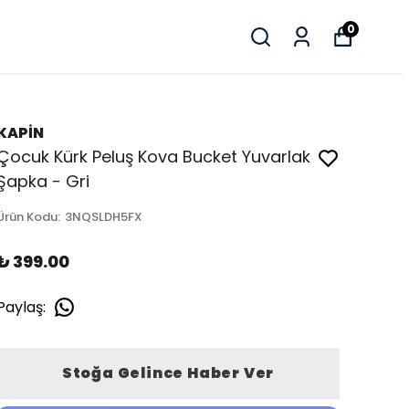
0
KAPİN
Çocuk Kürk Peluş Kova Bucket Yuvarlak
Şapka - Gri
Ürün Kodu
:
3NQSLDH5FX
₺ 399.00
Paylaş
:
Stoğa Gelince Haber Ver