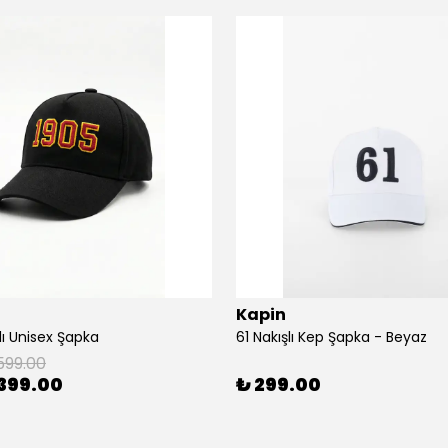
Kapin
lı Unisex Şapka
61 Nakışlı Kep Şapka - Beyaz
599.00
399.00
₺ 299.00