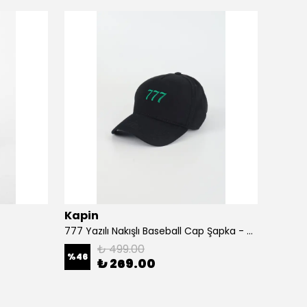
Kapin
Kapi
777 Yazılı Nakışlı Baseball Cap Şapka - Siyah
A Harf
₺ 499.00
%
46
%
46
₺ 269.00