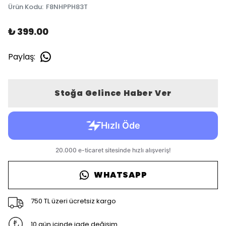
Ürün Kodu
:
F8NHPPH83T
₺ 399.00
Paylaş
:
Stoğa Gelince Haber Ver
WHATSAPP
750 TL üzeri ücretsiz kargo
10 gün içinde iade değişim