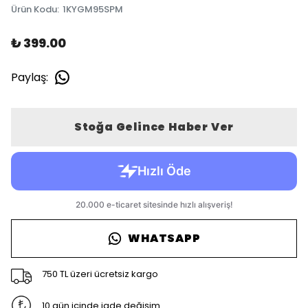
Ürün Kodu
:
1KYGM95SPM
₺ 399.00
Paylaş
:
Stoğa Gelince Haber Ver
WHATSAPP
750 TL üzeri ücretsiz kargo
10 gün içinde iade değişim