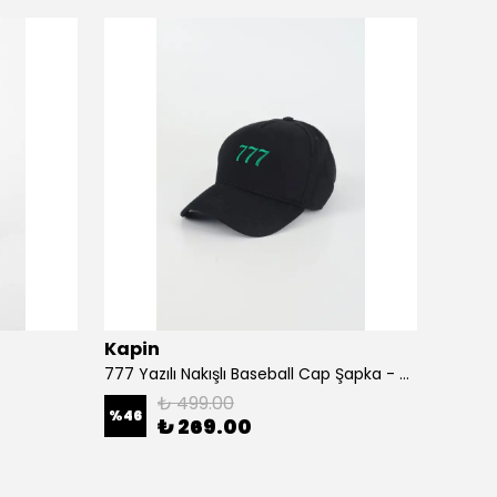
Kapin
Kapi
777 Yazılı Nakışlı Baseball Cap Şapka - Siyah
A Harf
₺ 499.00
%
46
%
46
₺ 269.00