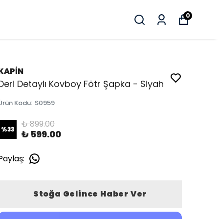
0
KAPİN
Deri Detaylı Kovboy Fötr Şapka - Siyah
Ürün Kodu
:
S0959
₺ 899.00
%
33
₺ 599.00
Paylaş
:
Stoğa Gelince Haber Ver