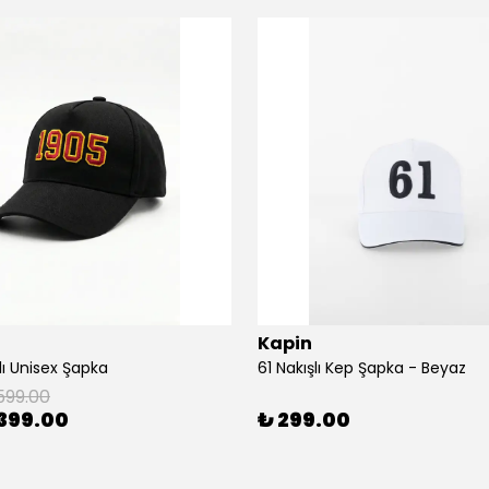
Kapin
lı Unisex Şapka
61 Nakışlı Kep Şapka - Beyaz
599.00
399.00
₺ 299.00