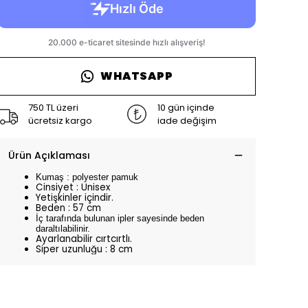
WHATSAPP
750 TL üzeri
10 gün içinde
ücretsiz kargo
iade değişim
Ürün Açıklaması
Kumaş : polyester pamuk
Cinsiyet : Unisex
Yetişkinler içindir.
Beden : 57 cm
İç tarafında bulunan ipler sayesinde beden
daraltılabilinir.
Ayarlanabilir cırtcırtlı.
Siper uzunluğu : 8 cm