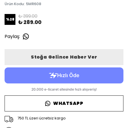
Ürün Kodu
:
5MR608
₺ 399.00
%
28
₺ 289.00
Paylaş
:
Stoğa Gelince Haber Ver
WHATSAPP
750 TL üzeri ücretsiz kargo