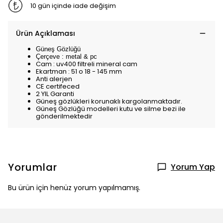
10 gün içinde iade değişim
Ürün Açıklaması
Güneş Gözlüğü
Çerçeve : metal & pc
Cam : uv400 filtreli mineral cam
Ekartman : 51 o 18 - 145 mm
Anti alerjen
CE certifeced
2 YIL Garanti
Güneş gözlükleri korunaklı kargolanmaktadır.
Güneş Gözlüğü modelleri kutu ve silme bezi ile
gönderilmektedir
Yorumlar
Yorum Yap
Bu ürün için henüz yorum yapılmamış.