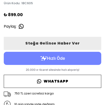
Ürün Kodu
:
1BC605
₺ 899.00
Paylaş
:
Stoğa Gelince Haber Ver
WHATSAPP
750 TL üzeri ücretsiz kargo
10 gün içinde iade değişim