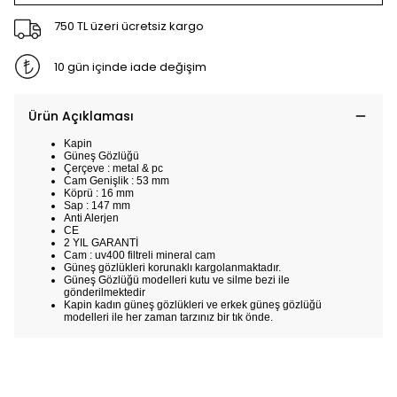
750 TL üzeri ücretsiz kargo
10 gün içinde iade değişim
Ürün Açıklaması
Kapin
Güneş Gözlüğü
Çerçeve : metal & pc
Cam Genişlik : 53 mm
Köprü : 16 mm
Sap : 147 mm
Anti Alerjen
CE
2 YIL GARANTİ
Cam : uv400 filtreli mineral cam
Güneş gözlükleri korunaklı kargolanmaktadır.
Güneş Gözlüğü modelleri kutu ve silme bezi ile
gönderilmektedir
Kapin kadın güneş gözlükleri ve erkek güneş gözlüğü
modelleri ile her zaman tarzınız bir tık önde.