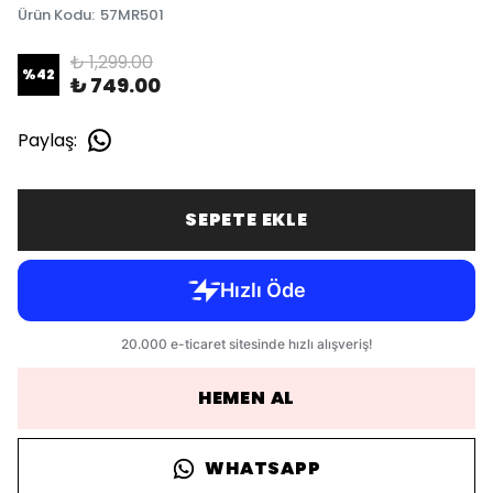
Ürün Kodu
:
57MR501
₺ 1,299.00
%
42
₺ 749.00
Paylaş
:
SEPETE EKLE
HEMEN AL
WHATSAPP