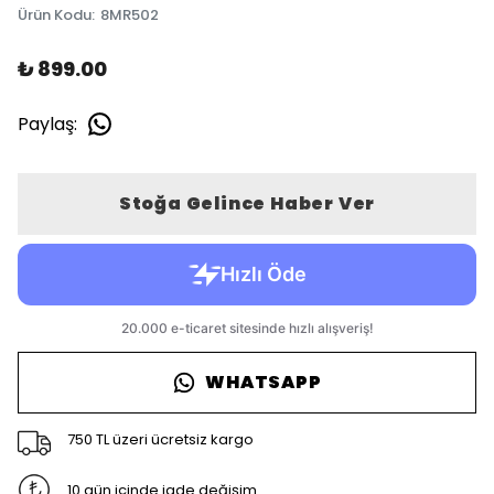
Ürün Kodu
:
8MR502
₺ 899.00
Paylaş
:
Stoğa Gelince Haber Ver
WHATSAPP
750 TL üzeri ücretsiz kargo
10 gün içinde iade değişim