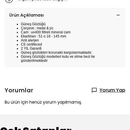
Ürün Açıklaması
Güneş Gözlüğü
Çerçeve : metal & pc
Cam : uv400 filtreli mineral cam
Ekartman : 51 o 18 - 145 mm
Anti alerjen
CE certifeced
2 YIL Garanti
Güneş gözlükleri korunaklı kargolanmaktadır.
Güneş Gözlüğü modelleri kutu ve silme bezi ile
gönderilmektedir
Yorumlar
Yorum Yap
Bu ürün için henüz yorum yapılmamış.