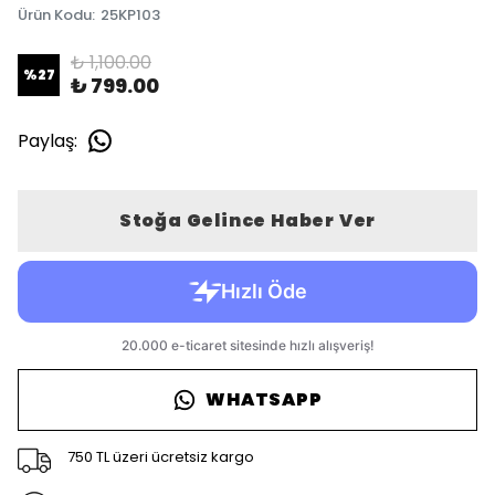
Ürün Kodu
:
25KP103
₺ 1,100.00
%
27
₺ 799.00
Paylaş
:
Stoğa Gelince Haber Ver
WHATSAPP
750 TL üzeri ücretsiz kargo