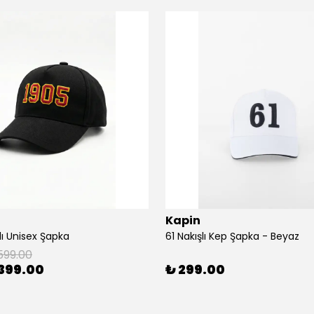
Kapin
lı Unisex Şapka
61 Nakışlı Kep Şapka - Beyaz
599.00
399.00
₺ 299.00