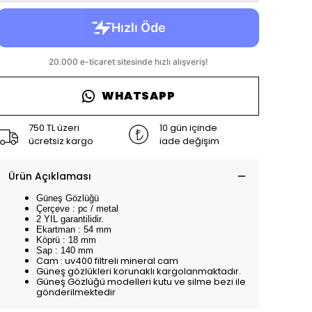
WHATSAPP
750 TL üzeri
10 gün içinde
ücretsiz kargo
iade değişim
Ürün Açıklaması
Güneş Gözlüğü
Çerçeve : pc / metal
2 YIL garantilidir.
Ekartman : 54 mm
Köprü : 18 mm
Sap : 140 mm
Cam : uv400 filtreli mineral cam
Güneş gözlükleri korunaklı kargolanmaktadır.
Güneş Gözlüğü modelleri kutu ve silme bezi ile
gönderilmektedir