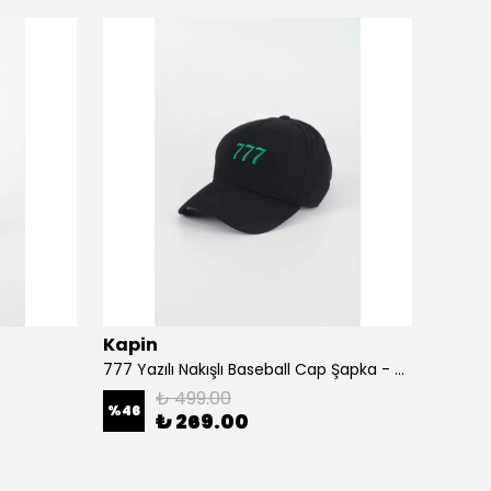
Kapin
Kapi
777 Yazılı Nakışlı Baseball Cap Şapka - Siyah
A Harf
₺ 499.00
%
46
%
46
₺ 269.00