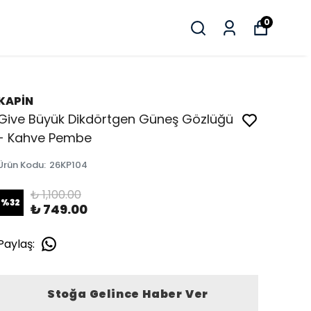
0
KAPİN
Give Büyük Dikdörtgen Güneş Gözlüğü
- Kahve Pembe
Ürün Kodu
:
26KP104
₺ 1,100.00
%
32
₺ 749.00
Paylaş
:
Stoğa Gelince Haber Ver