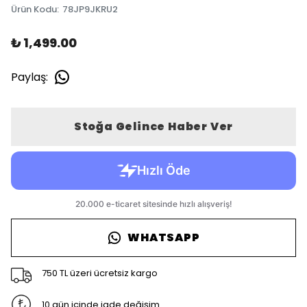
Ürün Kodu
:
78JP9JKRU2
₺ 1,499.00
Paylaş
:
Stoğa Gelince Haber Ver
WHATSAPP
750 TL üzeri ücretsiz kargo
10 gün içinde iade değişim