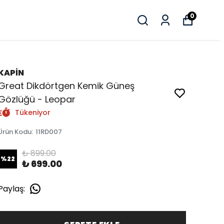
0
KAPİN
Great Dikdörtgen Kemik Güneş
Gözlüğü - Leopar
Tükeniyor
Ürün Kodu
:
11RD007
₺ 899.00
%
22
₺ 699.00
Paylaş
: