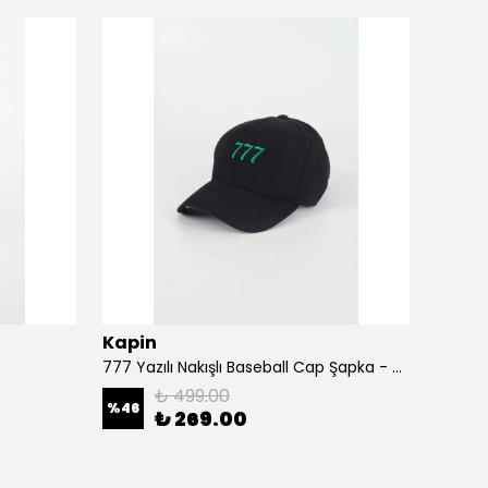
Kapin
Kapi
777 Yazılı Nakışlı Baseball Cap Şapka - Siyah
A Harf
₺ 499.00
%
46
%
46
₺ 269.00