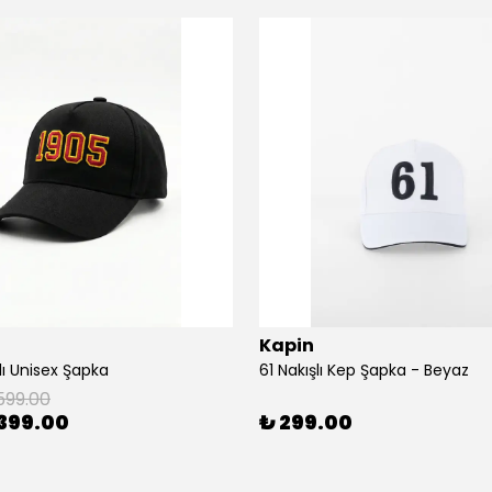
Kapin
lı Unisex Şapka
61 Nakışlı Kep Şapka - Beyaz
599.00
399.00
₺ 299.00