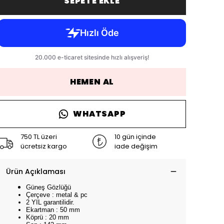
SEPETE EKLE
HEMEN AL
WHATSAPP
750 TL üzeri
10 gün içinde
ücretsiz kargo
iade değişim
Ürün Açıklaması
Güneş Gözlüğü
Çerçeve : metal & pc
2 YIL garantilidir.
Ekartman : 50 mm
Köprü : 20 mm