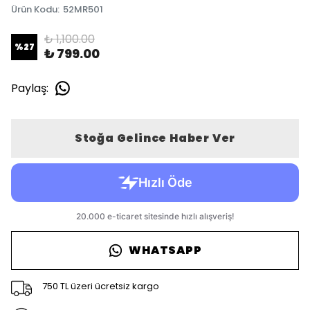
Ürün Kodu
:
52MR501
₺ 1,100.00
%
27
₺ 799.00
Paylaş
:
Stoğa Gelince Haber Ver
WHATSAPP
750 TL üzeri ücretsiz kargo