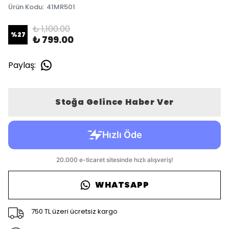
Ürün Kodu
:
41MR501
₺ 1,100.00
%
27
₺ 799.00
Paylaş
:
Stoğa Gelince Haber Ver
WHATSAPP
750 TL üzeri ücretsiz kargo