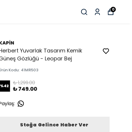
0
KAPİN
Herbert Yuvarlak Tasarım Kemik
Güneş Gözlüğü - Leopar Bej
Ürün Kodu
:
41MR503
₺ 1,299.00
%
42
₺ 749.00
Paylaş
:
Stoğa Gelince Haber Ver