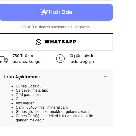
WHATSAPP
750 TL üzeri
10 gün içinde
ücretsiz kargo
iade değişim
Ürün Açıklaması
Güneş Gözlüğü
Çerçeve : metal&pc
2 Yıl garantilidir.
Ce
Anti Alerjen
Cam : uv400 filtreli mineral cam
Güneş gözlükleri korunaklı kargolanmaktadır.
Güneş Gözlüğü modelleri kutu ve silme bezi ile
gönderilmektedir