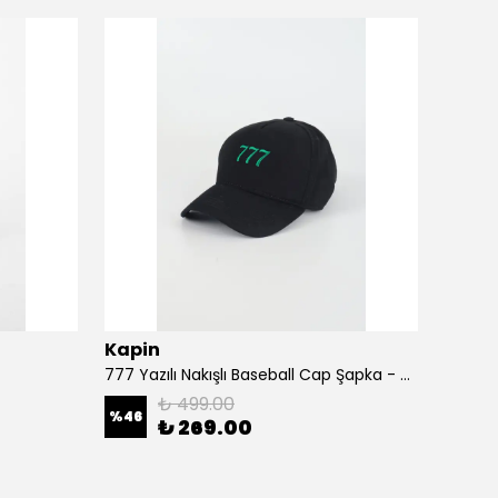
Kapin
Kapi
777 Yazılı Nakışlı Baseball Cap Şapka - Siyah
A Harf
₺ 499.00
%
46
%
46
₺ 269.00