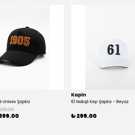
Kapin
lı Unisex Şapka
61 Nakışlı Kep Şapka - Beyaz
599.00
399.00
₺ 299.00