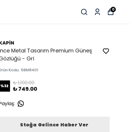
0
KAPİN
İnce Metal Tasarım Premium Güneş
Gözlüğü - Gri
Ürün Kodu
:
58MR401
₺ 1,100.00
%
32
₺ 749.00
Paylaş
:
Stoğa Gelince Haber Ver