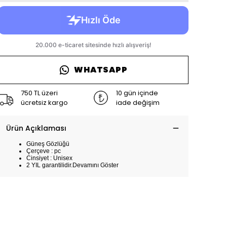
WHATSAPP
750 TL üzeri
10 gün içinde
ücretsiz kargo
iade değişim
Ürün Açıklaması
Güneş Gözlüğü
Çerçeve : pc
Cinsiyet : Unisex
2 YIL garantilidir.
Devamını Göster