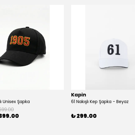
Kapin
lı Unisex Şapka
61 Nakışlı Kep Şapka - Beyaz
599.00
399.00
₺ 299.00