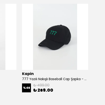
Kapin
Kapi
777 Yazılı Nakışlı Baseball Cap Şapka - Siyah
A Harf
₺ 499.00
%
46
%
46
₺ 269.00