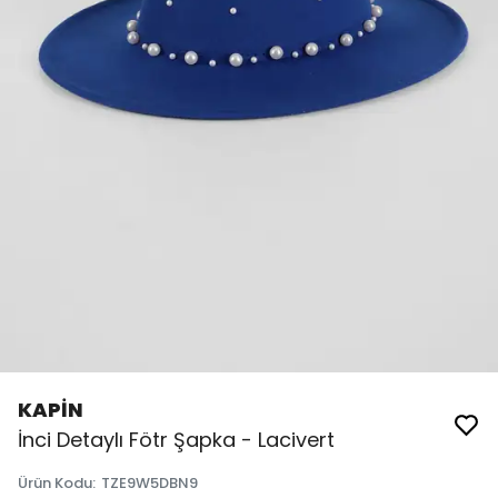
KAPİN
İnci Detaylı Fötr Şapka - Lacivert
Ürün Kodu
:
TZE9W5DBN9