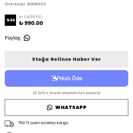
Ürün Kodu
:
80MR403
₺ 1,499.00
%
34
₺ 990.00
Paylaş
:
Stoğa Gelince Haber Ver
WHATSAPP
750 TL üzeri ücretsiz kargo