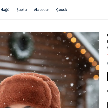
zlüğü
Şapka
Aksesuar
Çocuk