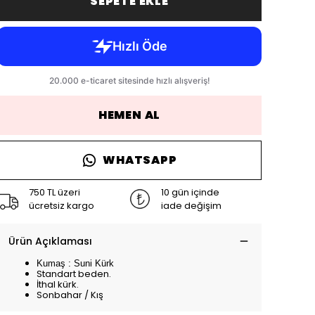
SEPETE EKLE
HEMEN AL
WHATSAPP
750 TL üzeri
10 gün içinde
ücretsiz kargo
iade değişim
Ürün Açıklaması
Kumaş : Suni Kürk
Standart beden.
İthal kürk.
Sonbahar / Kış