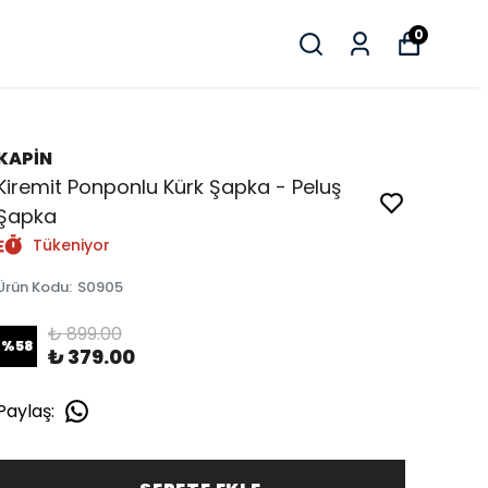
0
KAPİN
Kiremit Ponponlu Kürk Şapka - Peluş
Şapka
Tükeniyor
Ürün Kodu
:
S0905
₺ 899.00
%
58
₺ 379.00
Paylaş
: