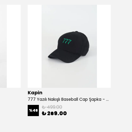
Kapin
Kapi
777 Yazılı Nakışlı Baseball Cap Şapka - Siyah
A Harf
₺ 499.00
%
46
%
46
₺ 269.00