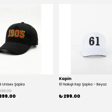
Kapin
lı Unisex Şapka
61 Nakışlı Kep Şapka - Beyaz
599.00
399.00
₺ 299.00