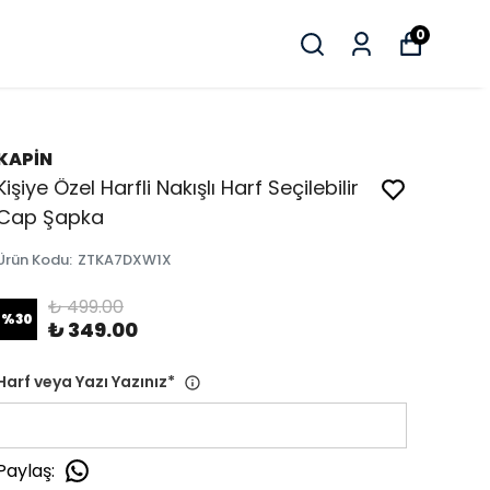
0
KAPİN
Kişiye Özel Harfli Nakışlı Harf Seçilebilir
Cap Şapka
Ürün Kodu
:
ZTKA7DXW1X
₺ 499.00
%
30
₺ 349.00
Harf veya Yazı Yazınız
*
Paylaş
: