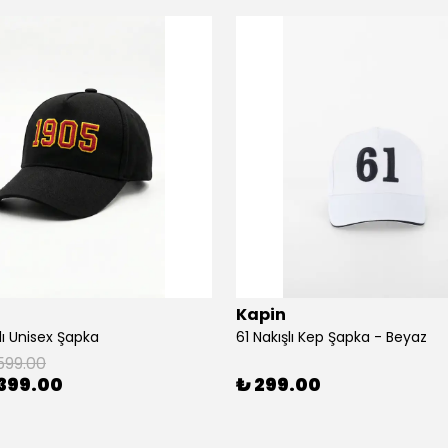
Kapin
lı Unisex Şapka
61 Nakışlı Kep Şapka - Beyaz
599.00
399.00
₺ 299.00