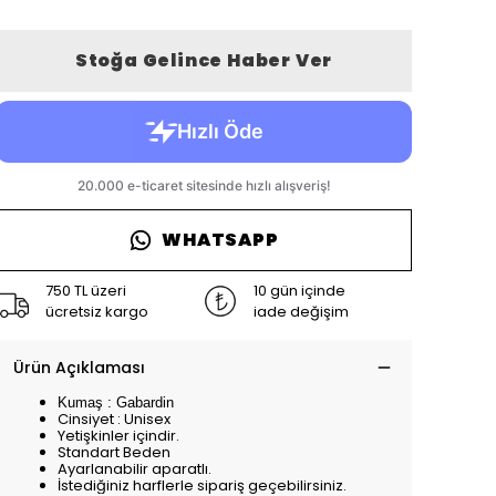
Stoğa Gelince Haber Ver
WHATSAPP
750 TL üzeri
10 gün içinde
ücretsiz kargo
iade değişim
Ürün Açıklaması
Kumaş : Gabardin
Cinsiyet : Unisex
Yetişkinler içindir.
Standart Beden
Ayarlanabilir aparatlı.
İstediğiniz harflerle sipariş geçebilirsiniz.