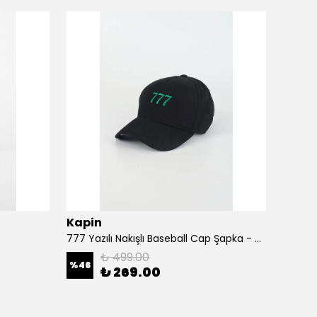
Kapin
Kapi
777 Yazılı Nakışlı Baseball Cap Şapka - Siyah
A Harf
₺ 499.00
%
46
%
46
₺ 269.00