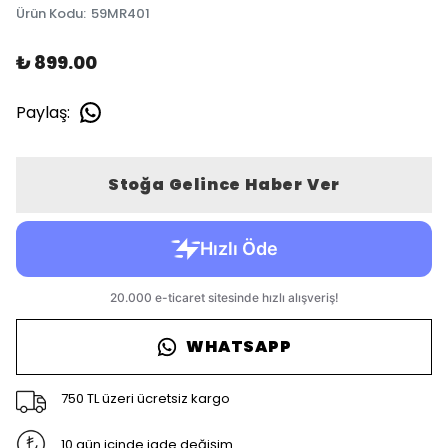
Ürün Kodu
:
59MR401
₺ 899.00
Paylaş
:
Stoğa Gelince Haber Ver
WHATSAPP
750 TL üzeri ücretsiz kargo
10 gün içinde iade değişim