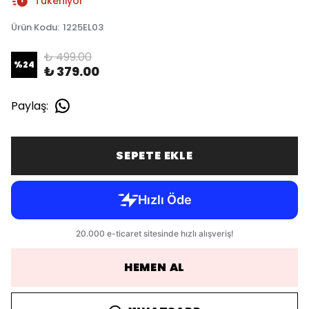
Tükeniyor
Ürün Kodu
:
1225EL03
₺ 499.00
%
24
₺ 379.00
Paylaş
:
SEPETE EKLE
HEMEN AL