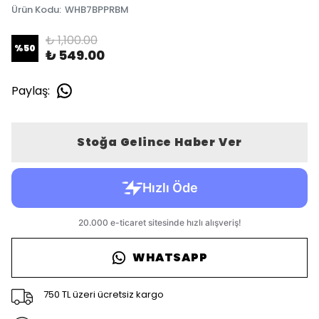
Ürün Kodu
:
WHB7BPPRBM
₺ 1,100.00
%
50
₺ 549.00
Paylaş
:
Stoğa Gelince Haber Ver
WHATSAPP
750 TL üzeri ücretsiz kargo