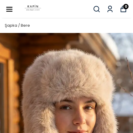
0
Şapka / Bere