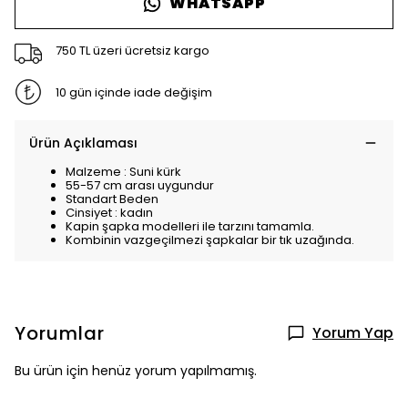
WHATSAPP
750 TL üzeri ücretsiz kargo
10 gün içinde iade değişim
Ürün Açıklaması
Malzeme : Suni kürk
55-57 cm arası uygundur
Standart Beden
Cinsiyet : kadın
Kapin şapka modelleri ile tarzını tamamla.
Kombinin vazgeçilmezi şapkalar bir tık uzağında.
Yorumlar
Yorum Yap
Bu ürün için henüz yorum yapılmamış.