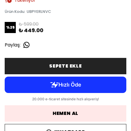
Tükeniyor
Ürün Kodu
:
UBPYERLNVC
₺ 599.00
%
25
₺ 449.00
Paylaş
:
SEPETE EKLE
HEMEN AL