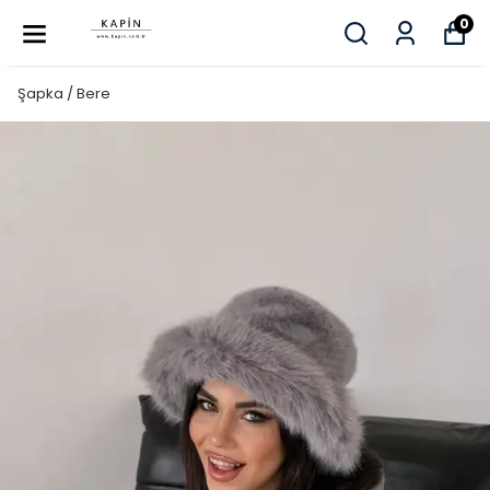
0
Şapka / Bere