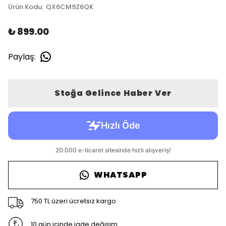
Ürün Kodu
:
QX6CM9Z6QK
₺ 899.00
Paylaş
:
Stoğa Gelince Haber Ver
WHATSAPP
750 TL üzeri ücretsiz kargo
10 gün içinde iade değişim