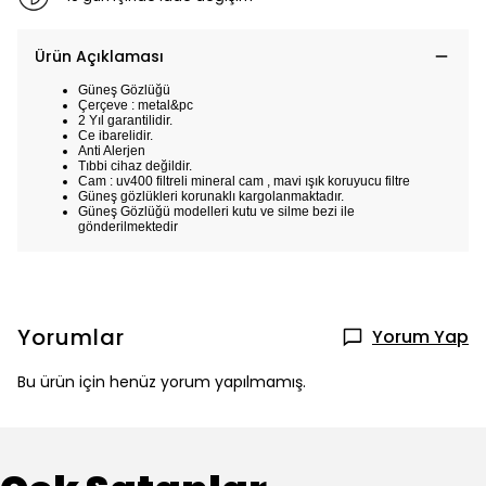
Ürün Açıklaması
Güneş Gözlüğü
Çerçeve : metal&pc
2 Yıl garantilidir.
Ce ibarelidir.
Anti Alerjen
Tıbbi cihaz değildir.
Cam : uv400 filtreli mineral cam , mavi ışık koruyucu filtre
Güneş gözlükleri korunaklı kargolanmaktadır.
Güneş Gözlüğü modelleri kutu ve silme bezi ile
gönderilmektedir
Yorumlar
Yorum Yap
Bu ürün için henüz yorum yapılmamış.