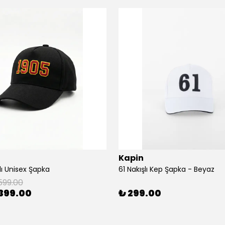
Kapin
lı Unisex Şapka
61 Nakışlı Kep Şapka - Beyaz
599.00
399.00
₺ 299.00