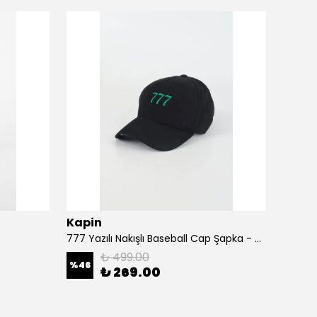
Kapin
Kapi
777 Yazılı Nakışlı Baseball Cap Şapka - Siyah
A Harf
₺ 499.00
%
46
%
46
₺ 269.00