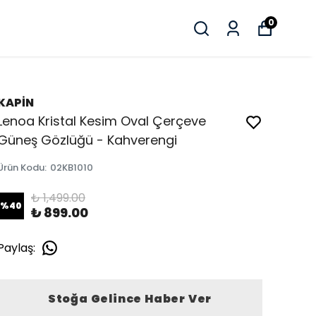
0
KAPİN
Lenoa Kristal Kesim Oval Çerçeve
Güneş Gözlüğü - Kahverengi
Ürün Kodu
:
02KB1010
₺ 1,499.00
%
40
₺ 899.00
Paylaş
:
Stoğa Gelince Haber Ver