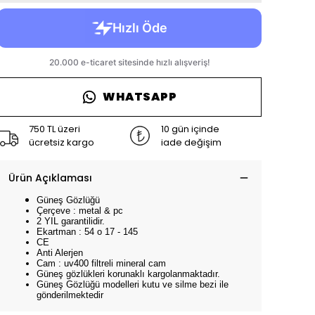
WHATSAPP
750 TL üzeri
10 gün içinde
ücretsiz kargo
iade değişim
Ürün Açıklaması
Güneş Gözlüğü
Çerçeve : metal & pc
2 YIL garantilidir.
Ekartman : 54 o 17 - 145
CE
Anti Alerjen
Cam : uv400 filtreli mineral cam
Güneş gözlükleri korunaklı kargolanmaktadır.
Güneş Gözlüğü modelleri kutu ve silme bezi ile
gönderilmektedir