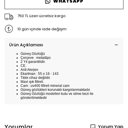
WHATSAPP
750 TL üzeri ücretsiz kargo
10 gün içinde iade değişim
Ürün Açıklaması
Güneş Gözlüğü
Çerçeve : metal&pc
2 Yıl garantilidir.
CE.
Anti Alerjen
Ekartman : 55 o 16 - 143
Tıbbi cihaz değildir.
Mavi ışık filtreli.
Cam : uv400 filtreli mineral cam
Güneş gözlükleri korunaklı kargolanmaktadır.
Güneş Gözlüğü modelleri kutu ve silme bezi ile
gönderilmektedir
Yorumlar
Yorum Yap