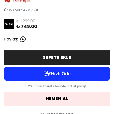
Tükeniyor
Ürün Kodu
:
42MR501
₺ 1,299.00
%
42
₺ 749.00
Paylaş
:
SEPETE EKLE
HEMEN AL