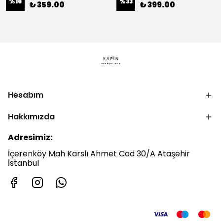
%
16
%
33
₺ 359.00
₺ 399.00
Hesabım
Hakkımızda
Adresimiz:
İçerenköy Mah Karslı Ahmet Cad 30/A Ataşehir
İstanbul