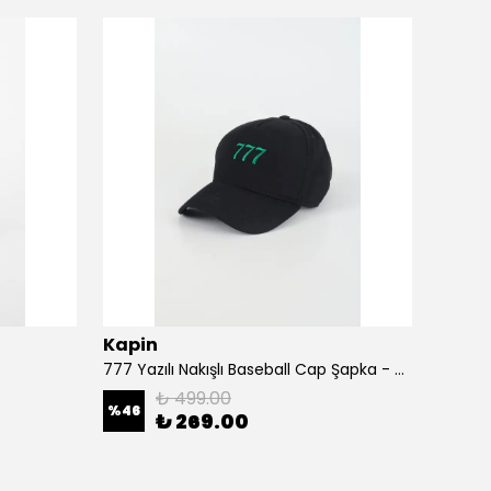
Kapin
Kapi
777 Yazılı Nakışlı Baseball Cap Şapka - Siyah
A Harf
₺ 499.00
%
46
%
46
₺ 269.00