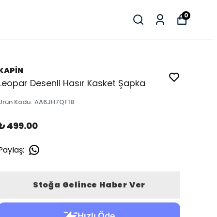
0
KAPİN
Leopar Desenli Hasır Kasket Şapka
Ürün Kodu
:
AA6JH7QF18
₺ 499.00
Paylaş
:
Stoğa Gelince Haber Ver