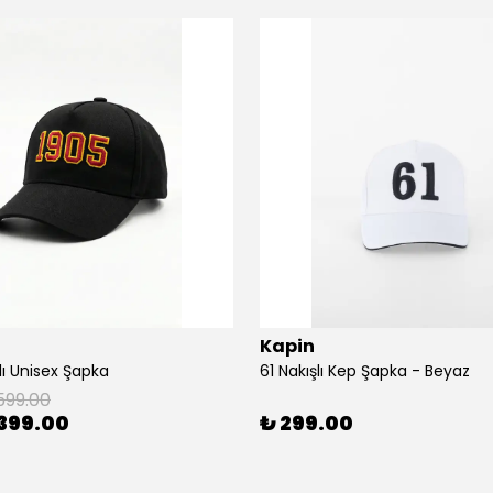
Kapin
lı Unisex Şapka
61 Nakışlı Kep Şapka - Beyaz
599.00
399.00
₺ 299.00