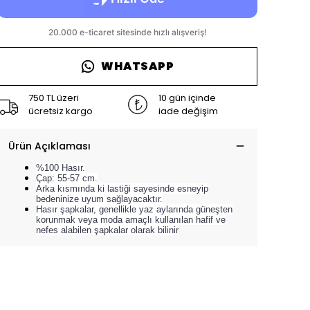
WHATSAPP
750 TL üzeri
10 gün içinde
ücretsiz kargo
iade değişim
Ürün Açıklaması
%100 Hasır.
Çap: 55-57 cm.
Arka kısmında ki lastiği sayesinde esneyip
bedeninize uyum sağlayacaktır.
Hasır şapkalar, genellikle yaz aylarında güneşten
korunmak veya moda amaçlı kullanılan hafif ve
nefes alabilen şapkalar olarak bilinir