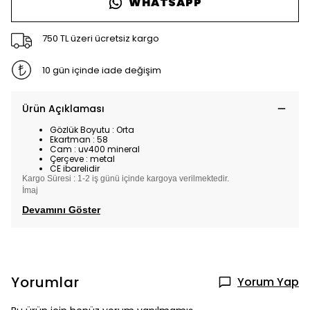
WHATSAPP
750 TL üzeri ücretsiz kargo
10 gün içinde iade değişim
Ürün Açıklaması
Gözlük Boyutu : Orta
Ekartman : 58
Cam : uv400 mineral
Çerçeve : metal
CE ibarelidir
Kargo Süresi : 1-2 iş günü içinde kargoya verilmektedir.
İmaj
Devamını Göster
Yorumlar
Yorum Yap