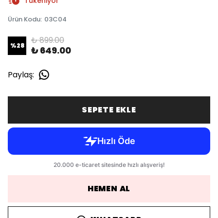
Tükeniyor
Ürün Kodu
:
03C04
₺ 899.00
%
28
₺ 649.00
Paylaş
:
SEPETE EKLE
HEMEN AL