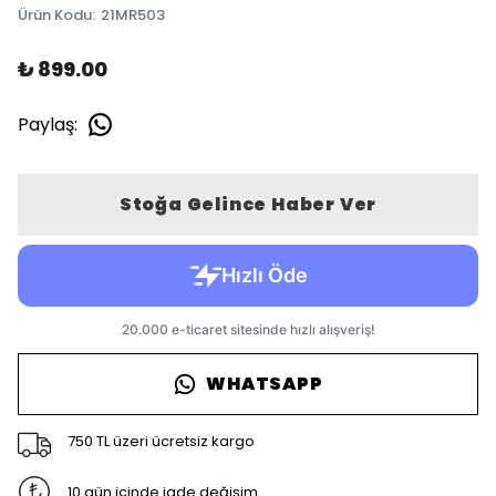
Ürün Kodu
:
21MR503
₺ 899.00
Paylaş
:
Stoğa Gelince Haber Ver
WHATSAPP
750 TL üzeri ücretsiz kargo
10 gün içinde iade değişim