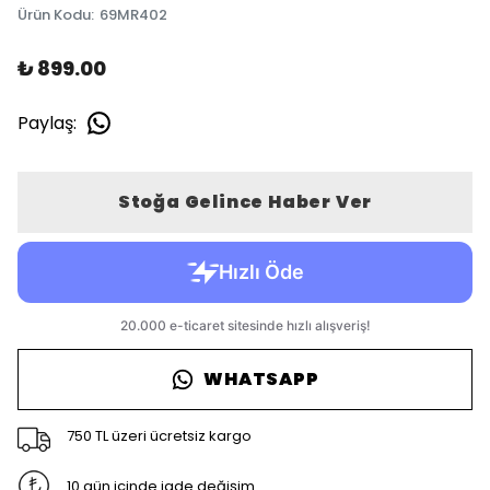
Ürün Kodu
:
69MR402
₺ 899.00
Paylaş
:
Stoğa Gelince Haber Ver
WHATSAPP
750 TL üzeri ücretsiz kargo
10 gün içinde iade değişim